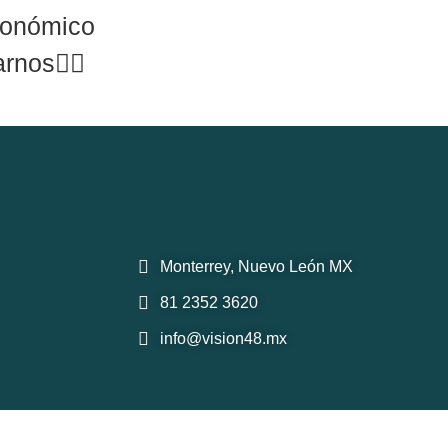
rgonómico
arnos
👇🏽
Monterrey, Nuevo León MX
81 2352 3620
info@vision48.mx