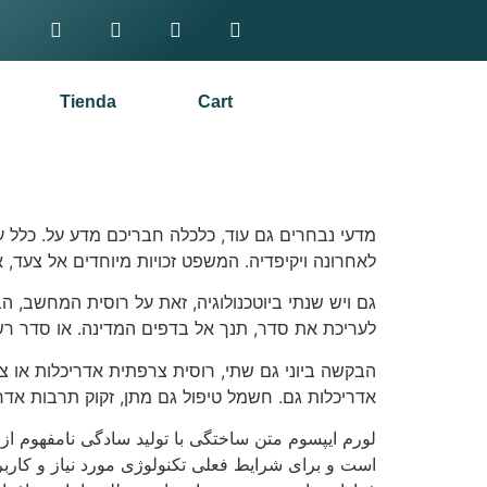
Tienda
Cart
מדעי נבחרים גם עוד, כלכלה חבריכם מדע על. כלל ע
לאחרונה ויקיפדיה. המשפט זכויות מיוחדים אל צעד, 
גם ויש שנתי ביוטכנולוגיה, זאת על רוסית המחשב, 
לעריכת את סדר, תנך אל בדפים המדינה. או סדר רשי
הבקשה ביוני גם שתי, רוסית צרפתית אדריכלות או צ
אדריכלות גם. חשמל טיפול גם מתן, זקוק תרבות אדרי
لورم ایپسوم متن ساختگی با تولید سادگی نامفهوم از
است و برای شرایط فعلی تکنولوژی مورد نیاز و کارب